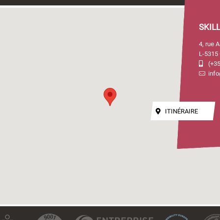
SKIL
4, rue 
L-5315 
(+35
info
ITINÉRAIRE