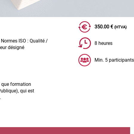
350.00 €
(HTVA)
,
Normes ISO : Qualité /
8 heures
leur désigné
Min. 5 participants
t que formation
ublique), qui est
.