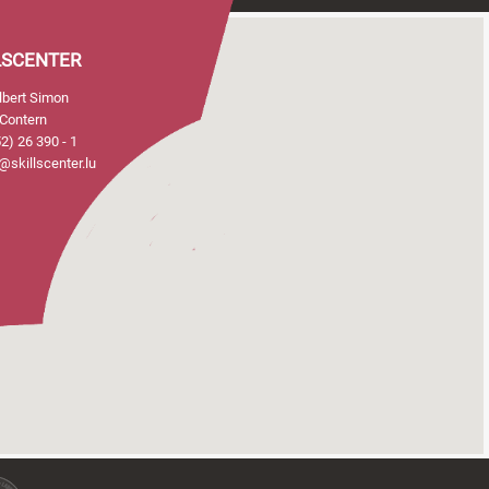
LSCENTER
Albert Simon
Contern
2) 26 390 - 1
@skillscenter.lu