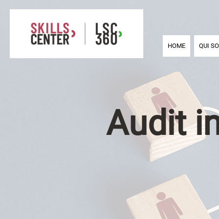
HOME
QUI S
Audit i