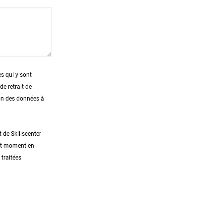
es qui y sont
e retrait de
ion des données à
 de Skillscenter
out moment en
traitées