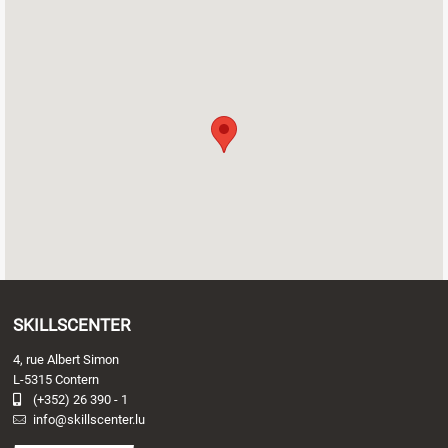
SKILLSCENTER
4, rue Albert Simon
L-5315 Contern
(+352) 26 390 - 1
info@skillscenter.lu