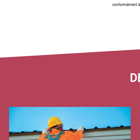
conformément à n
Date
D