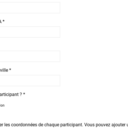
 *
ille *
rticipant ? *
Non
uer les coordonnées de chaque participant. Vous pouvez ajouter 