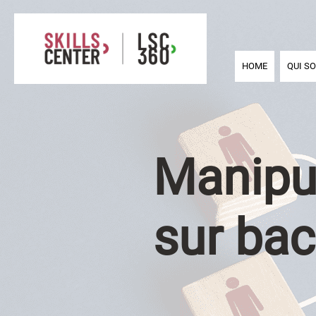
HOME
QUI S
Manipul
sur bac