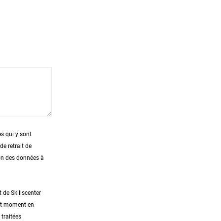
es qui y sont
e retrait de
ion des données à
 de Skillscenter
out moment en
traitées