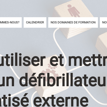
OMMES-NOUS?
CALENDRIER
NOS DOMAINES DE FORMATION
NO
utiliser et mett
n défibrillateu
tisé externe