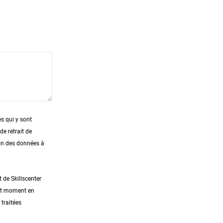
es qui y sont
e retrait de
ion des données à
 de Skillscenter
out moment en
traitées