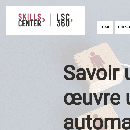
HOME
QUI S
Savoir 
œuvre u
automa