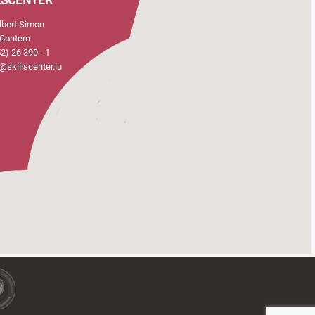
LSCENTER
Albert Simon
Contern
2) 26 390 - 1
@skillscenter.lu