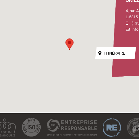
SKIL
4, rue 
L-5315 
(+35
info
ITINÉRAIRE