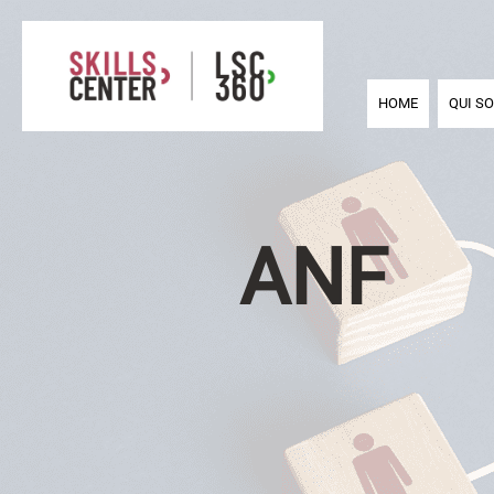
HOME
QUI S
ANF