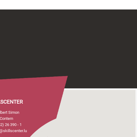
LSCENTER
Albert Simon
Contern
2) 26 390 - 1
@skillscenter.lu