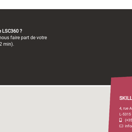
de LSC360 ?
ous faire part de votre
2 min).
SKIL
4, rue 
L-5315 
(+35
info