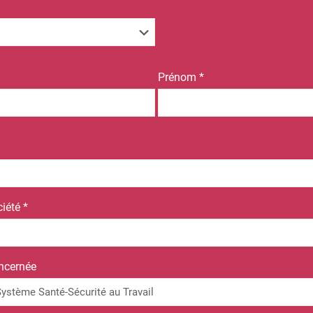
Prénom *
iété *
ncernée