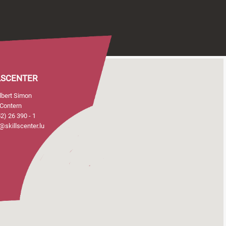
LSCENTER
Albert Simon
Contern
2) 26 390 - 1
@skillscenter.lu