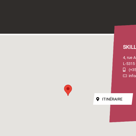
SKIL
4, rue 
L-5315 
(+35
info
ITINÉRAIRE