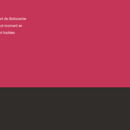
t de Skillscenter
tout moment en
t traitées