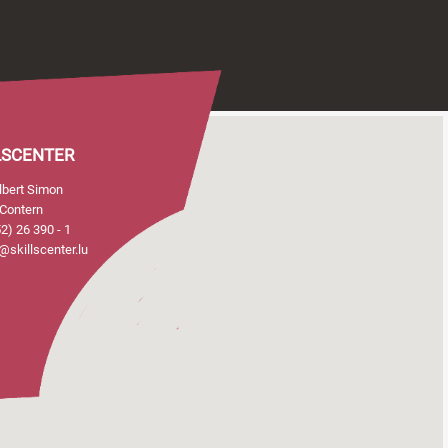
LSCENTER
Albert Simon
Contern
2) 26 390 - 1
@skillscenter.lu