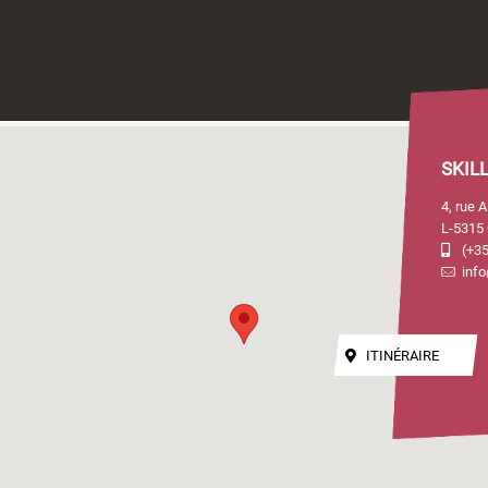
SKIL
4, rue 
L-5315 
(+35
info
ITINÉRAIRE