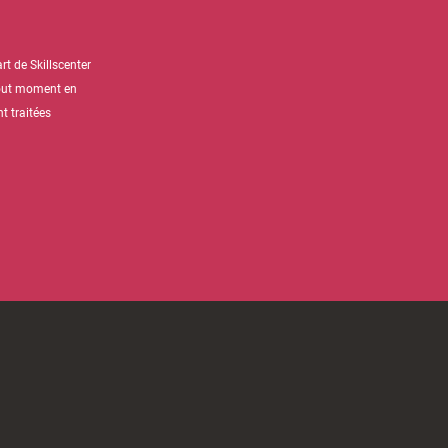
t de Skillscenter
tout moment en
t traitées