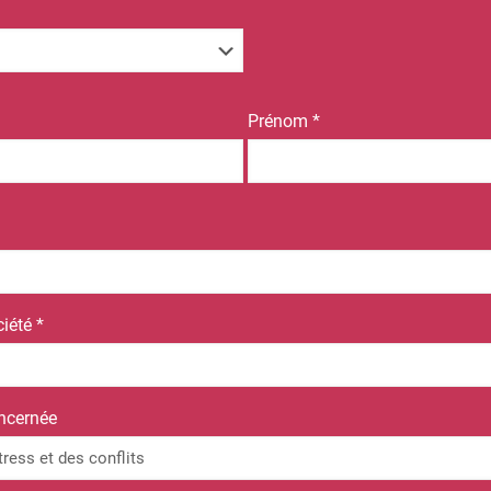
Prénom *
iété *
ncernée